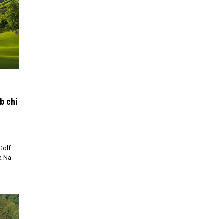
b chi
Golf
a Na