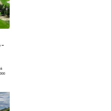
6 –
iá
.000