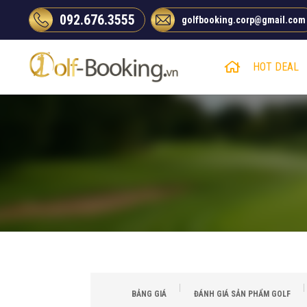
Chuyển
092.676.3555
golfbooking.corp@gmail.com
đến
nội
dung
HOT DEAL
BẢNG GIÁ
ĐÁNH GIÁ SẢN PHẨM GOLF