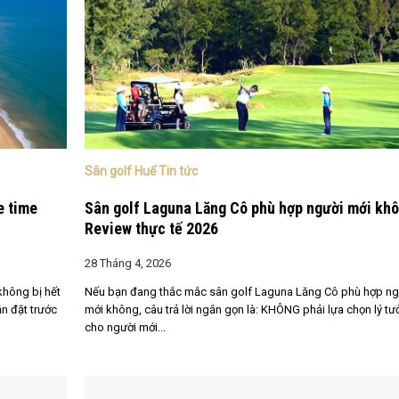
Sân golf Huế Tin tức
e time
Sân golf Laguna Lăng Cô phù hợp người mới kh
Review thực tế 2026
28 Tháng 4, 2026
không bị hết
Nếu bạn đang thắc mắc sân golf Laguna Lăng Cô phù hợp ng
n đặt trước
mới không, câu trả lời ngắn gọn là: KHÔNG phải lựa chọn lý t
cho người mới...