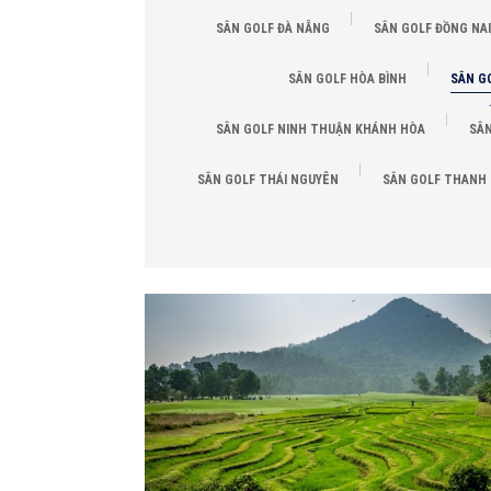
SÂN GOLF ĐÀ NẴNG
SÂN GOLF ĐỒNG NAI
SÂN GOLF HÒA BÌNH
SÂN G
SÂN GOLF NINH THUẬN KHÁNH HÒA
SÂN
SÂN GOLF THÁI NGUYÊN
SÂN GOLF THANH