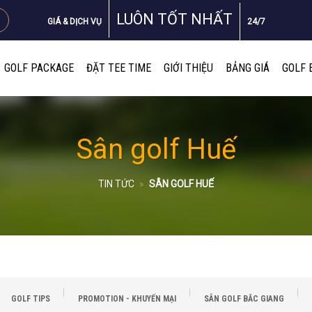
LUÔN TỐT NHẤT
GIÁ & DỊCH VỤ
24/7
GOLF PACKAGE
ĐẶT TEE TIME
GIỚI THIỆU
BẢNG GIÁ
GOLF 
Sân golf Huế
TIN TỨC
»
SÂN GOLF HUẾ
GOLF TIPS
PROMOTION - KHUYẾN MẠI
SÂN GOLF BẮC GIANG