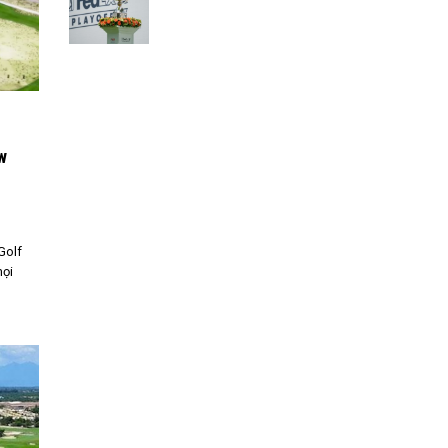
w
Golf
mọi