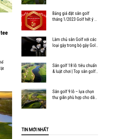
Bảng giá đặt sân golf
tháng 1/2023 Golf hết ý –
Tết mê ly
 tee
Làm chủ sân Golf với các
loại gậy trong bộ gậy Golf
tiêu chuẩn
Để
Sân golf 18 lỗ: tiêu chuẩn
đặt
& luật chơi | Top sân golf
18 lỗ ở Việt Nam
Sân golf 9 lỗ – lựa chọn
thư giãn phù hợp cho dân
văn phòng
TIN MỚI NHẤT