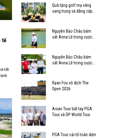
Quà tặng golf mạ vàng
sang trọng và đẳng cấp
dành cho golfer
Nguyễn Bảo Châu bám
sát Anna Lê trong cuộc
 tế
đua vô địch VLAO 2026
Nguyễn Bảo Châu bám
sát Anna Lê trong cuộc
đua vô địch VLAO 2026
i tốt
đánh
Ryan Fox vô địch The
Open 2026
Asian Tour bắt tay PGA
Tour và DP World Tour
PGA Tour cải tổ toàn diện