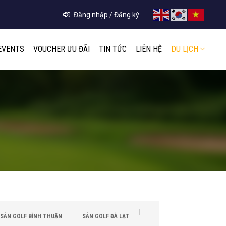
Đăng nhập / Đăng ký
EVENTS
VOUCHER ƯU ĐÃI
TIN TỨC
LIÊN HỆ
DU LỊCH
SÂN GOLF BÌNH THUẬN
SÂN GOLF ĐÀ LẠT