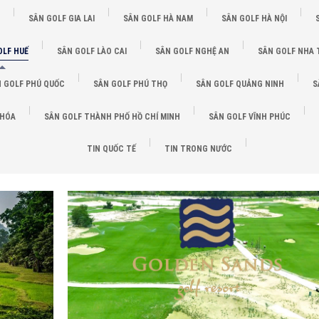
SÂN GOLF GIA LAI
SÂN GOLF HÀ NAM
SÂN GOLF HÀ NỘI
OLF HUẾ
SÂN GOLF LÀO CAI
SÂN GOLF NGHỆ AN
SÂN GOLF NHA
 GOLF PHÚ QUỐC
SÂN GOLF PHÚ THỌ
SÂN GOLF QUẢNG NINH
S
 HÓA
SÂN GOLF THÀNH PHỐ HỒ CHÍ MINH
SÂN GOLF VĨNH PHÚC
TIN QUỐC TẾ
TIN TRONG NƯỚC