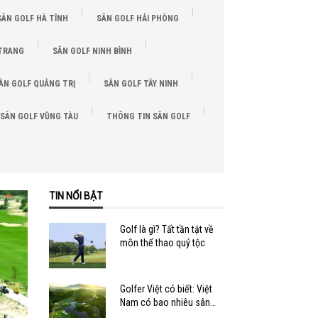
SÂN GOLF HÀ TĨNH
SÂN GOLF HẢI PHÒNG
 TRANG
SÂN GOLF NINH BÌNH
ÂN GOLF QUẢNG TRỊ
SÂN GOLF TÂY NINH
SÂN GOLF VŨNG TÀU
THÔNG TIN SÂN GOLF
TIN NỔI BẬT
Golf là gì? Tất tần tật về
môn thể thao quý tộc
Golfer Việt có biết: Việt
Nam có bao nhiêu sân
golf?